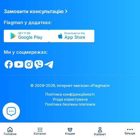
Замовити консультацію
Flagman у додатках:
GET IT ON
Download on the
Google Play
App Store
Ми у соцмережах:
© 2009–2026, Інтернет-магазин «Flagman»
Політика конфіденційності
Угода користувача
Політика безпеки платежів
Більше
Каталог
Кошик
Головна
Кабінет