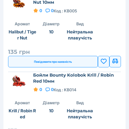
Nut 10мм
0
0
Код :
KB005
Аромат
Діаметр
Вид
Halibut / Tige
10
Нейтральна
r Nut
плавучість
135 грн
Повідомити про наявність
Бойли Bounty Kolobok Krill / Robin
Red 10мм
0
0
Код :
KB014
Аромат
Діаметр
Вид
Krill / Robin R
10
Нейтральна
ed
плавучість