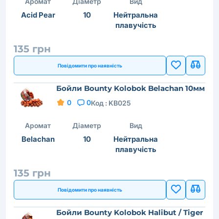
Аромат
Діаметр
Вид
Acid Pear
10
Нейтральна
плавучість
135 грн
Повідомити про наявність
Бойли Bounty Kolobok Belachan 10мм
0
0
Код :
KB025
Аромат
Діаметр
Вид
Belachan
10
Нейтральна
плавучість
135 грн
Повідомити про наявність
Бойли Bounty Kolobok Halibut / Tiger