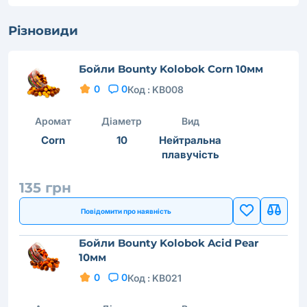
Різновиди
Бойли Bounty Kolobok Corn 10мм
0
0
Код :
KB008
Аромат
Діаметр
Вид
Corn
10
Нейтральна
плавучість
135 грн
Повідомити про наявність
Бойли Bounty Kolobok Acid Pear
10мм
0
0
Код :
KB021