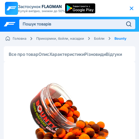
Застосунок
FLAGMAN
Завантажити з
Google Play
Купуй вигідно, знижки до 50%
Bounty
Головна
Прикормки, бойли, насадки
Бойли
Все про товар
Опис
Характеристики
Різновиди
Відгуки