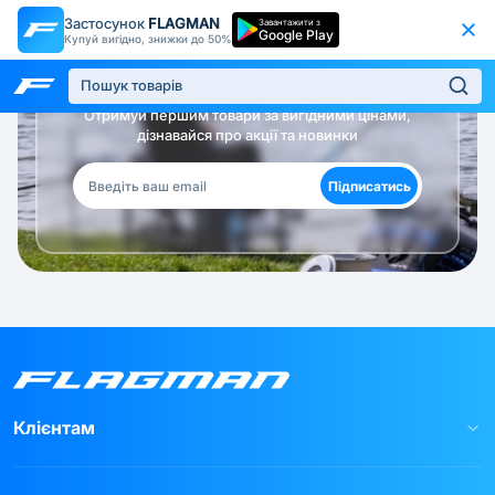
Застосунок
FLAGMAN
Завантажити з
Google Play
Купуй вигідно, знижки до 50%
Будь в курсі!
Отримуй першим товари за вигідними цінами,
дізнавайся про акції та новинки
Підписатись
Клієнтам