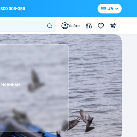
 800 303-355
UA
Увійти
а новинки