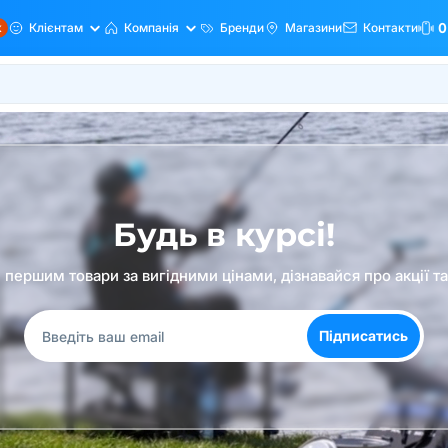
ж
Клієнтам
Компанія
Бренди
Магазини
Контакти
0
Будь в курсі!
першим товари за вигідними цінами, дізнавайся про акції т
Підписатись