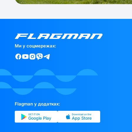
Ми у соцмережах:
Flagman у додатках:
GET IT ON
Download on the
Google Play
App Store