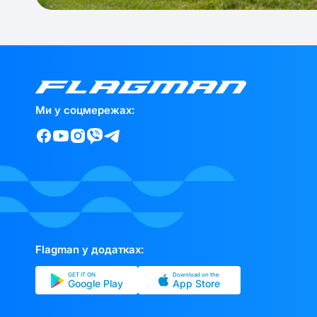
Ми у соцмережах:
Flagman у додатках:
GET IT ON
Download on the
Google Play
App Store