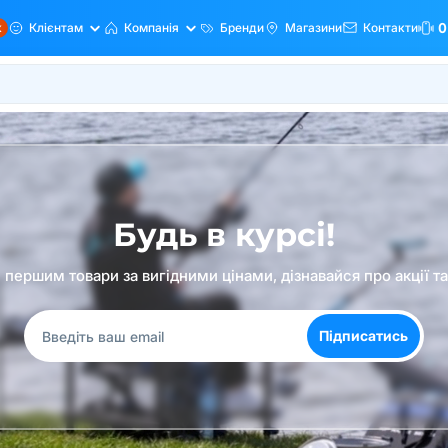
ж
Клієнтам
Компанія
Бренди
Магазини
Контакти
0
Будь в курсі!
першим товари за вигідними цінами, дізнавайся про акції т
Підписатись