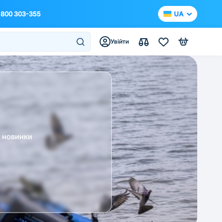
 800 303-355
UA
Увійти
а новинки