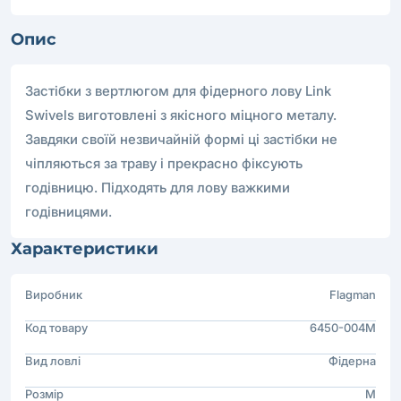
Опис
Застібки з вертлюгом для фідерного лову Link
Swivels виготовлені з якісного міцного металу.
Завдяки своїй незвичайній формі ці застібки не
чіпляються за траву і прекрасно фіксують
годівницю. Підходять для лову важкими
годівницями.
Характеристики
Виробник
Flagman
Код товару
6450-004M
Вид ловлі
Фідерна
Розмір
M