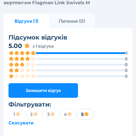
вертлюгом Flagman Link Swivels M
Відгуки (1)
Питання (0)
Підсумок відгуків
5.00
з 1 відгука
1
0
0
0
0
Залишити відгук
Фільтрувати:
1
2
3
4
5
Скасувати