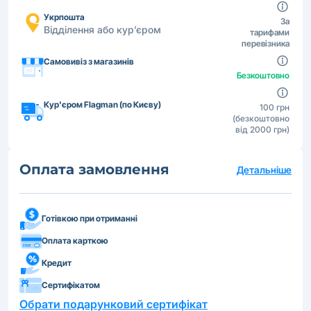
Укрпошта
За
Відділення або кур’єром
тарифами
перевізника
Самовивіз з магазинів
Безкоштовно
Кур'єром Flagman (по Києву)
100 грн
(безкоштовно
від 2000 грн)
Оплата замовлення
Детальніше
Готівкою при отриманні
Оплата карткою
Кредит
Сертифікатом
Обрати подарунковий сертифікат