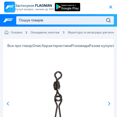
Застосунок
FLAGMAN
Завантажити з
Google Play
Купуй вигідно, знижки до 50%
Головна
Оснащення, монтаж
Фурнітура та аксесуари для монт
Все про товар
Опис
Характеристики
Різновиди
Разом купують