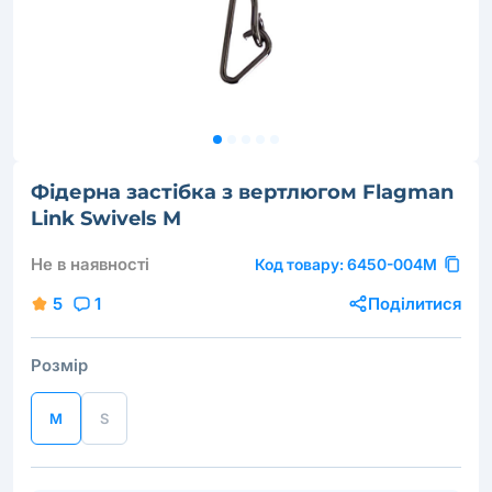
Фідерна застібка з вертлюгом Flagman
Link Swivels M
Не в наявності
Код товару:
6450-004M
5
1
Поділитися
Розмір
M
S