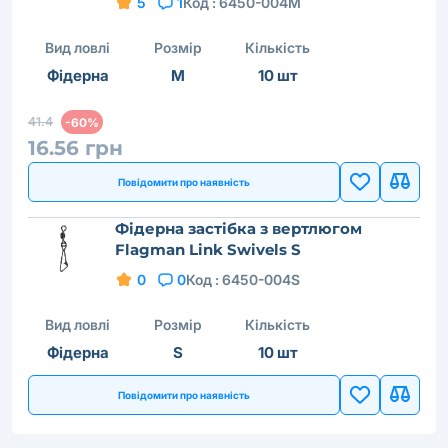
5
1
Код :
6450-004M
Вид ловлі
Розмір
Кількість
Фідерна
M
10 шт
41.4
-60%
16.56 грн
Повідомити про наявність
Фідерна застібка з вертлюгом
Flagman Link Swivels S
0
0
Код :
6450-004S
Вид ловлі
Розмір
Кількість
Фідерна
S
10 шт
Повідомити про наявність