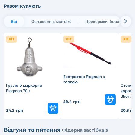
Разом купують
Всі
Оснащення, монтаж
Прикормки, бойли, наса
ХІТ
ХІТ
ХІТ
Екстрактор Flagman з
голкою
Грузило маркерне
Стопор
Flagman 70 г
короткі
Short S
59.4 грн
34.2 грн
20.3 г
Відгуки та питання
Фідерна застібка з