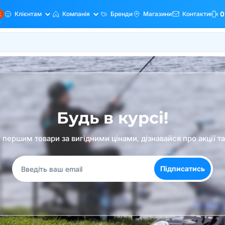
ж
Клієнтам
Компанія
Бренди
Магазини
Контакти
0
Будь в курсі!
першим товари за вигідними цінами, дізнавайся про акції т
Підписатись