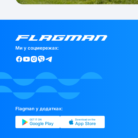
Ми у соцмережах:
Flagman у додатках:
GET IT ON
Download on the
Google Play
App Store