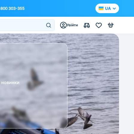
 800 303-355
UA
Увійти
а новинки