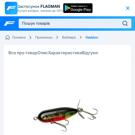
Застосунок
FLAGMAN
Завантажити з
Google Play
Купуй вигідно, знижки до 50%
Heddon
Головна
Приманки
Воблери
Все про товар
Опис
Характеристики
Відгуки