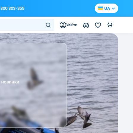
 800 303-355
UA
Увійти
а новинки