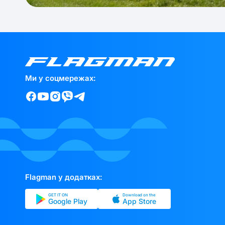
Ми у соцмережах:
Flagman у додатках:
GET IT ON
Download on the
Google Play
App Store