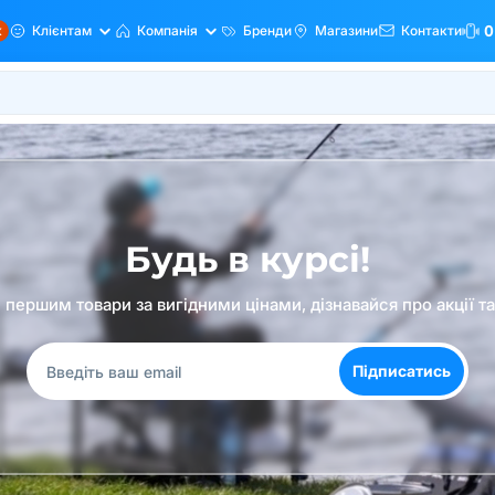
ж
Клієнтам
Компанія
Бренди
Магазини
Контакти
0
Будь в курсі!
першим товари за вигідними цінами, дізнавайся про акції т
Підписатись