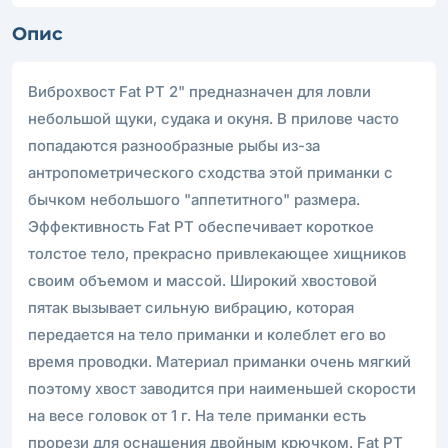
Опис
Виброхвост Fat PT 2" предназначен для ловли
небольшой щуки, судака и окуня. В прилове часто
попадаются разнообразные рыбы из-за
антропометрического сходства этой приманки с
бычком небольшого "аппетитного" размера.
Эффективность Fat PT обеспечивает короткое
толстое тело, прекрасно привлекающее хищников
своим объемом и массой. Широкий хвостовой
пятак вызывает сильную вибрацию, которая
передается на тело приманки и колеблет его во
время проводки. Материал приманки очень мягкий
поэтому хвост заводится при наименьшей скорости
на весе головок от 1 г. На теле приманки есть
прорези для оснащения двойным крючком. Fat PT