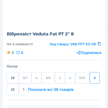
Віброхвіст Veduta Fat PT 2" 8
Не в наявності
Код товару:
VAB-FPT-50-08
0
0
Поділитися
Колор
25
M7
6
M9
5
4
M10
8
Показати всі 36 товарів
22
1