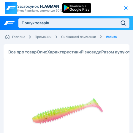
Застосунок
FLAGMAN
Завантажити з
Google Play
Купуй вигідно, знижки до 50%
Veduta
Головна
Приманки
Силіконові приманки
Все про товар
Опис
Характеристики
Різновиди
Разом купують