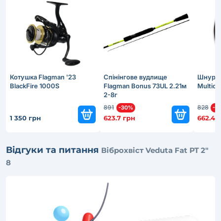
Котушка Flagman '23
Cпінінговe вудлище
Шнур Da
BlackFire 1000S
Flagman Bonus 73UL 2.21м
Multico
2-8г
891
828
-30%
-2
1 350 грн
623.7 грн
662.4 
Відгуки та питання
Віброхвіст Veduta Fat PT 2"
8