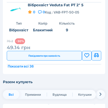
Віброхвіст Veduta Fat PT 2" 5
0
0
Код :
VAB-FPT-50-05
Тип
Колір
Кількість
Віброхвіст
Блакитний
9
70.2
-30%
49.14 грн
Повідомити про наявність
Показати всі 36
Разом купують
Всі
Приманки
Вудлища
Котушки
Жи