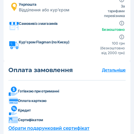
Укрпошта
За
Відділення або кур’єром
тарифами
перевізника
Самовивіз з магазинів
Безкоштовно
Кур'єром Flagman (по Києву)
100 грн
(безкоштовно
від 2000 грн)
Оплата замовлення
Детальніше
Готівкою при отриманні
Оплата карткою
Кредит
Сертифікатом
Обрати подарунковий сертифікат