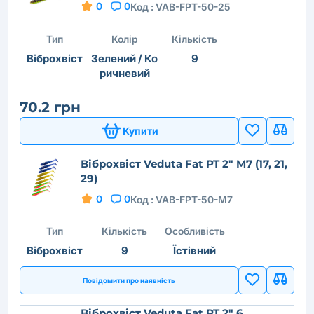
0
0
Код :
VAB-FPT-50-25
Тип
Колір
Кількість
Віброхвіст
Зелений / Ко
9
ричневий
70.2 грн
Купити
Віброхвіст Veduta Fat PT 2" M7 (17, 21,
29)
0
0
Код :
VAB-FPT-50-M7
Тип
Кількість
Особливість
Віброхвіст
9
Їстівний
Повідомити про наявність
Віброхвіст Veduta Fat PT 2" 6