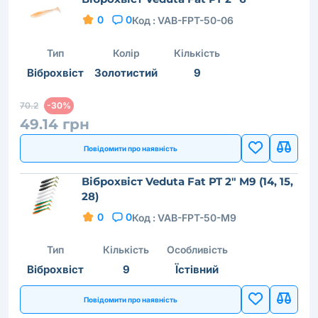
0
0
Код :
VAB-FPT-50-06
Тип
Колір
Кількість
Віброхвіст
Золотистий
9
70.2
-30%
49.14 грн
Повідомити про наявність
Віброхвіст Veduta Fat PT 2" M9 (14, 15,
28)
0
0
Код :
VAB-FPT-50-M9
Тип
Кількість
Особливість
Віброхвіст
9
Їстівний
Повідомити про наявність