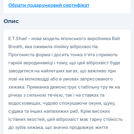
Обрати подарунковий сертифікат
Опис
E.T.Shad – нова модель японського виробника Bait
Breath, яка оживила лінійку віброхвостів.
Прогониста форма і досить тонка п'ята сприяють
гарній аеродинаміці і тому, що цей віброхвіст буде
заводитися на найлегших вагах, що важливо при
лові на мілководді або в умовах запресованого
хижака. Приманка демонструє стабільну гру як на
річках з сильною течією, так і на ставках та
водосховищах, чудово спокушаючи окуня, щуку,
судака та інших напівхижих риб. Крім високих
їстівних якостей, цей віброхвіст має гарну стійкість
до зубів хижака, що значно продовжує життя