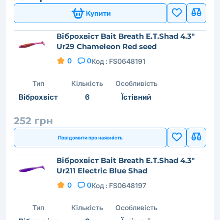
Купити
Віброхвіст Bait Breath E.T.Shad 4.3"
Ur29 Chameleon Red seed
0
0
Код :
FS0648191
Тип
Кількість
Особливість
Віброхвіст
6
Їстівний
252 грн
Повідомити про наявність
Віброхвіст Bait Breath E.T.Shad 4.3"
Ur211 Electric Blue Shad
0
0
Код :
FS0648197
Тип
Кількість
Особливість