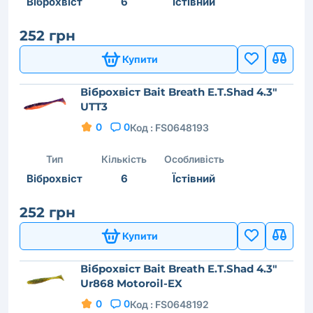
Віброхвіст
6
Їстівний
252 грн
Купити
Віброхвіст Bait Breath E.T.Shad 4.3"
UTT3
0
0
Код :
FS0648193
Тип
Кількість
Особливість
Віброхвіст
6
Їстівний
252 грн
Купити
Віброхвіст Bait Breath E.T.Shad 4.3"
Ur868 Motoroil-EX
0
0
Код :
FS0648192