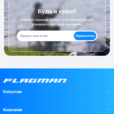
Будь в курсі!
Отримуй першим товари за вигідними цінами,
дізнавайся про акції та новинки
Підписатись
Клієнтам
Компанія