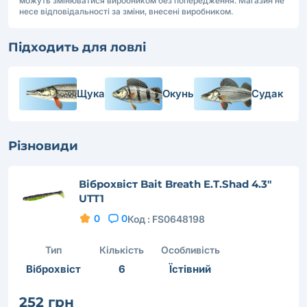
можуть змінюватися виробником без попередження. Магазин не
несе відповідальності за зміни, внесені виробником.
Підходить для ловлі
Щука
Окунь
Судак
Різновиди
Віброхвіст Bait Breath E.T.Shad 4.3"
UTT1
0
0
Код :
FS0648198
Тип
Кількість
Особливість
Віброхвіст
6
Їстівний
252 грн