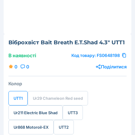
Віброхвіст Bait Breath E.T.Shad 4.3" UTT1
В наявності
Код товару:
FS0648198
0
0
Поділитися
Колор
UTT1
Ur29 Chameleon Red seed
Ur211 Electric Blue Shad
UTT3
Ur868 Motoroil-EX
UTT2