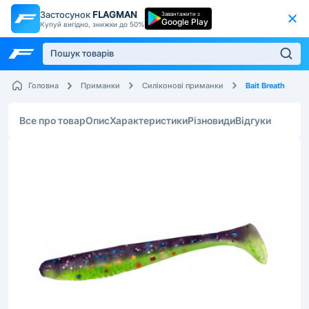
Застосунок
FLAGMAN
Завантажити з
Google Play
Купуй вигідно, знижки до 50%
Bait Breath
Головна
Приманки
Силіконові приманки
Все про товар
Опис
Характеристики
Різновиди
Відгуки