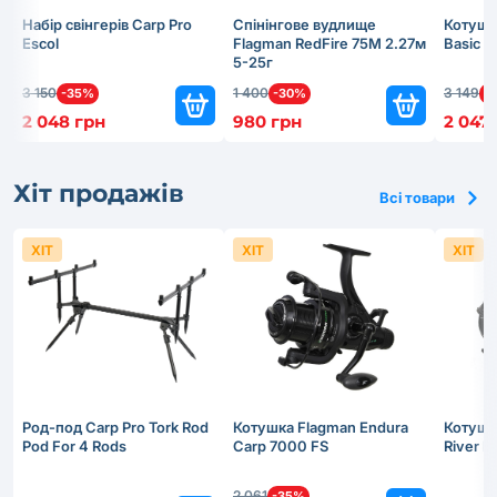
Набір свінгерів Carp Pro
Спінінгове вудлище
Котушк
Escol
Flagman RedFire 75M 2.27м
Basic 
5-25г
3 150
1 400
3 149
-35%
-30%
-
2 048 грн
980 грн
2 047
Хіт продажів
Всі товари
ХІТ
ХІТ
ХІТ
Род-под Carp Pro Tork Rod
Котушка Flagman Endura
Котушк
Pod For 4 Rods
Carp 7000 FS
River 
2 061
-35%