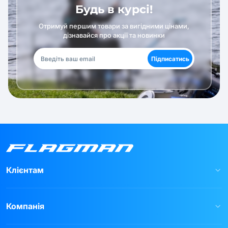
Будь в курсі!
Отримуй першим товари за вигідними цінами,
дізнавайся про акції та новинки
Підписатись
Клієнтам
Компанія