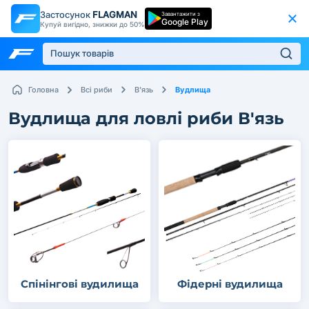
Застосунок
FLAGMAN
Завантажити з
Google Play
Купуй вигідно, знижки до 50%
Вудлища
Головна
Всі риби
В'язь
Вудлища для ловлі риби В'язь
Спінінгові вудилища
Фідерні вудилища