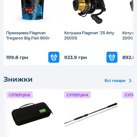
Прикормка Flagman
Котушка Flagman '25 Arty
Котушка
Tregaron Big Fish 900г
2500S
2000S
199.8 грн
923.9 грн
892.8
Знижки
Всі товари
СУПЕРЦІНА
СУПЕРЦІНА
СУПЕР