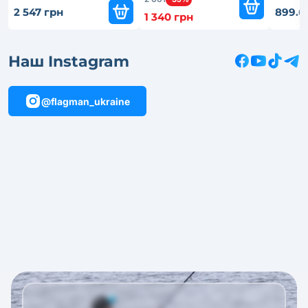
2 547 грн
899.6
1 340 грн
Наш Instagram
@flagman_ukraine