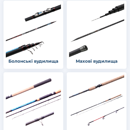
Болонські вудилища
Махові вудилища