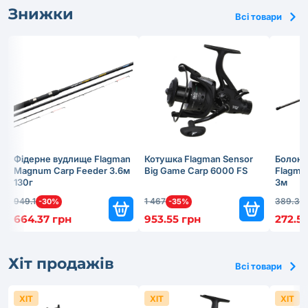
Знижки
Всі товари
Фідерне вудлище Flagman
Котушка Flagman Sensor
Болонс
Magnum Carp Feeder 3.6м
Big Game Carp 6000 FS
Flagma
130г
3м
949.1
1 467
389.3
-30%
-35%
-
664.37 грн
953.55 грн
272.51
Хіт продажів
Всі товари
ХІТ
ХІТ
ХІТ