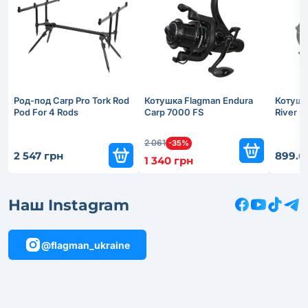
Род-под Carp Pro Tork Rod
Котушка Flagman Endura
Котушк
Pod For 4 Rods
Carp 7000 FS
River 
2 061
-35%
2 547 грн
899.6
1 340 грн
Наш Instagram
@flagman_ukraine