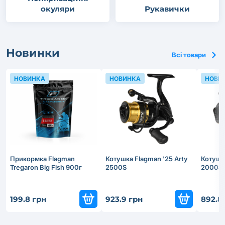
окуляри
Рукавички
Новинки
Всі товари
НОВИНКА
НОВИНКА
НОВИ
Прикормка Flagman
Котушка Flagman '25 Arty
Котушка
Tregaron Big Fish 900г
2500S
2000S
199.8 грн
923.9 грн
892.8