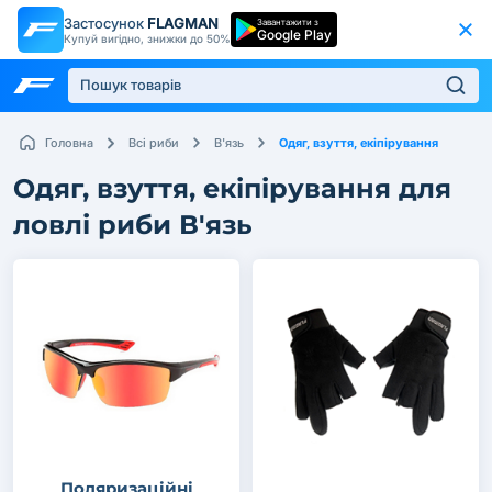
Застосунок
FLAGMAN
Завантажити з
Google Play
Купуй вигідно, знижки до 50%
Одяг, взуття, екіпірування
Головна
Всі риби
В'язь
Одяг, взуття, екіпірування для
ловлі риби В'язь
Поляризаційні