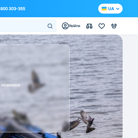
 800 303-355
UA
Увійти
а новинки