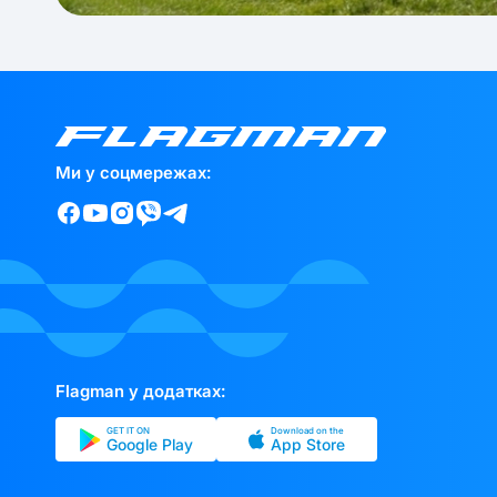
Ми у соцмережах:
Flagman у додатках:
GET IT ON
Download on the
Google Play
App Store