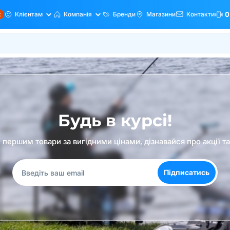
ж
Клієнтам
Компанія
Бренди
Магазини
Контакти
0
Будь в курсі!
першим товари за вигідними цінами, дізнавайся про акції т
Підписатись