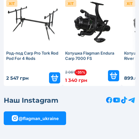
ХІТ
ХІТ
ХІТ
Род-под Carp Pro Tork Rod
Котушка Flagman Endura
Котушк
Pod For 4 Rods
Carp 7000 FS
River 
2 061
-35%
2 547 грн
899.6
1 340 грн
Наш Instagram
@flagman_ukraine