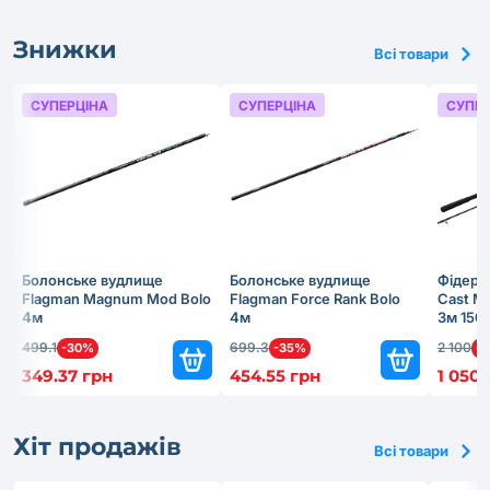
Знижки
Всі товари
СУПЕРЦІНА
СУПЕРЦІНА
СУПЕР
Болонське вудлище
Болонське вудлище
Фідерн
Flagman Magnum Mod Bolo
Flagman Force Rank Bolo
Cast Ma
4м
4м
3м 150
499.1
699.3
2 100
-30%
-35%
-
349.37 грн
454.55 грн
1 050 
Хіт продажів
Всі товари