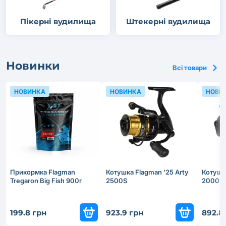
Пікерні вудилища
Штекерні вудилища
Новинки
Всі товари
НОВИНКА
НОВИНКА
НОВИ
Прикормка Flagman
Котушка Flagman '25 Arty
Котушка
Tregaron Big Fish 900г
2500S
2000S
199.8 грн
923.9 грн
892.8