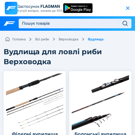
Застосунок
FLAGMAN
Завантажити з
Google Play
Купуй вигідно, знижки до 50%
Вудлища
Головна
Всі риби
Верховодка
Вудлища для ловлі риби
Верховодка
Фідерні вудилища
Болонські вудилища