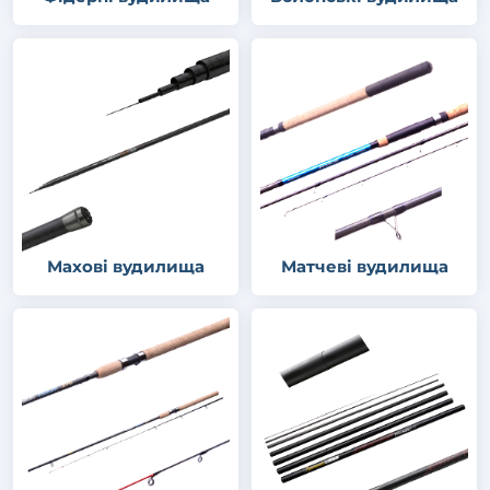
Махові вудилища
Матчеві вудилища