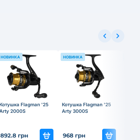
НОВИНКА
НОВИНКА
НОВИН
Котушка Flagman '25
Котушка Flagman '25
Прико
Arty 2000S
Arty 3000S
Tregar
Skimm
892.8 грн
968 грн
199.8