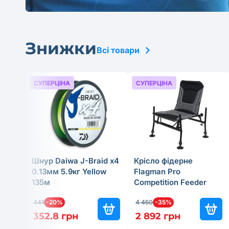
Знижки
Всі товари
СУПЕРЦІНА
СУПЕРЦІНА
Шнур Daiwa J-Braid x4
Крісло фідерне
0.13мм 5.9кг Yellow
Flagman Pro
135м
Competition Feeder
Chair Legs Ø25мм
441
-20%
4 450
-35%
352.8 грн
2 892 грн