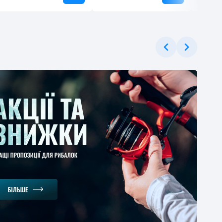
ЕРЦІНА
онське вудлище
gman Magnum Mod
 4м
1
-30%
.37 грн