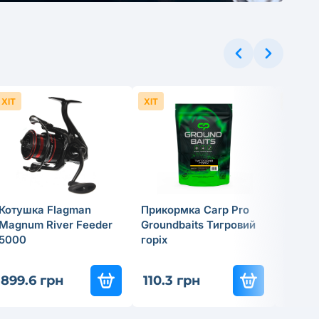
ХІТ
ХІТ
ХІТ
Котушка Flagman
Прикормка Carp Pro
Cпінін
Magnum River Feeder
Groundbaits Тигровий
Flagma
5000
горiх
18г
837
-3
899.6 грн
110.3 грн
585.