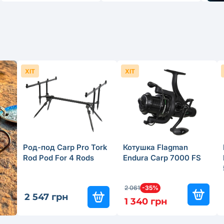
ХІТ
ХІТ
Род-под Carp Pro Tork
Котушка Flagman
Rod Pod For 4 Rods
Endura Carp 7000 FS
2 061
-35%
2 547 грн
1 340 грн