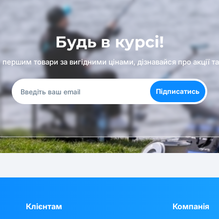
Будь в курсі!
першим товари за вигідними цінами, дізнавайся про акції т
Підписатись
Клієнтам
Компанія