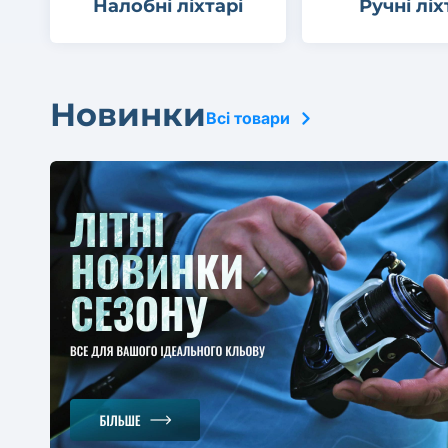
Налобні ліхтарі
Ручні ліх
Новинки
Всі товари