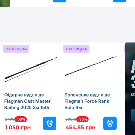
СУПЕРЦІНА
СУПЕРЦІНА
СУП
Фідерне вудлище
Болонське вудлище
Бол
Flagman Cast Master
Flagman Force Rank
Fla
Baiting 2025 3м 150г
Bolo 4м
Bolo
2 100
-50%
699.3
-35%
499.
1 050 грн
454.55 грн
349