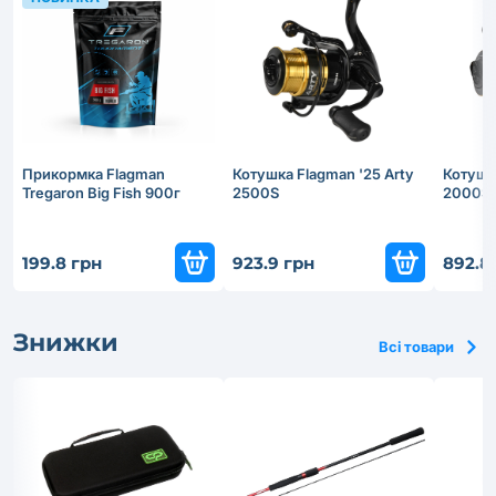
Прикормка Flagman
Котушка Flagman '25 Arty
Котушка
Tregaron Big Fish 900г
2500S
2000S
199.8 грн
923.9 грн
892.8
Знижки
Всі товари