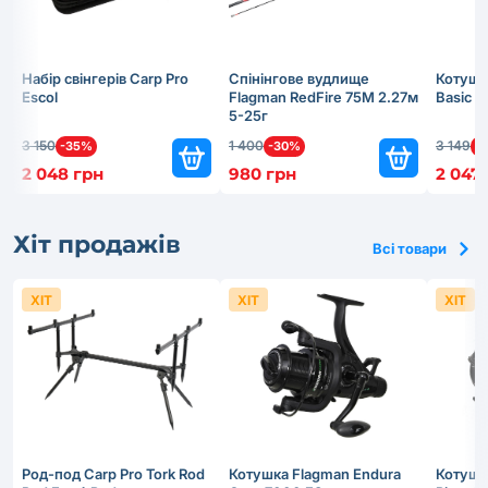
Набір свінгерів Carp Pro
Спінінгове вудлище
Котушк
Escol
Flagman RedFire 75M 2.27м
Basic 
5-25г
3 150
1 400
3 149
-35%
-30%
-
2 048 грн
980 грн
2 047
Хіт продажів
Всі товари
ХІТ
ХІТ
ХІТ
Род-под Carp Pro Tork Rod
Котушка Flagman Endura
Котушк