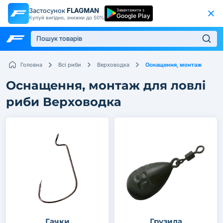
Застосунок
FLAGMAN
Завантажити з
Google Play
Купуй вигідно, знижки до 50%
Оснащення, монтаж
Головна
Всі риби
Верховодка
Оснащення, монтаж для ловлі
риби Верховодка
Гачки
Грузила