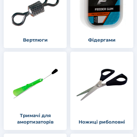
Вертлюги
Фідергами
Тримачі для
амортизаторів
Ножиці риболовні