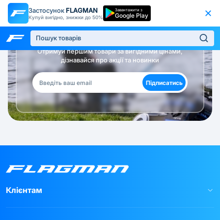
Застосунок
FLAGMAN
Завантажити з
Google Play
Купуй вигідно, знижки до 50%
Будь в курсі!
Отримуй першим товари за вигідними цінами,
дізнавайся про акції та новинки
Підписатись
Клієнтам