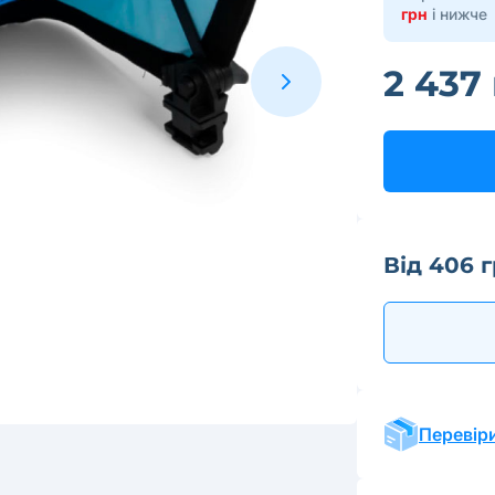
грн
і нижче
2 437
Від 406 г
Перевіри