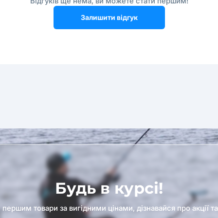
Відгуків ще нема, ви можете стати першим!
Залишити відгук
Будь в курсі!
першим товари за вигідними цінами, дізнавайся про акції т