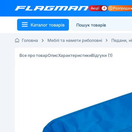
Акції
4
Розпрода
Каталог товарів
Головна
Меблі та намети риболовні
Педани, н
Все про товар
Опис
Характеристики
Відгуки
(1)