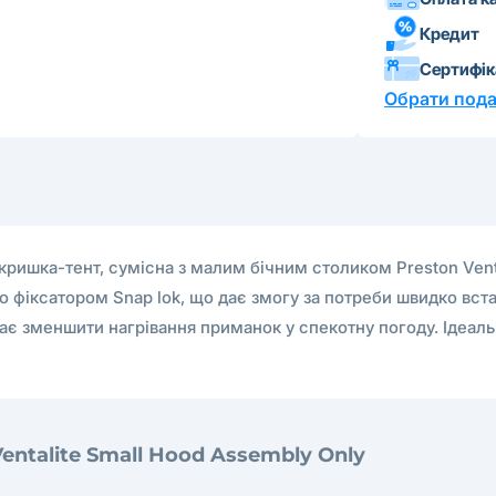
Кредит
Сертифі
Обрати пода
 кришка-тент, сумісна з малим бічним столиком Preston Venta
о фіксатором Snap lok, що дає змогу за потреби швидко встан
ає зменшити нагрівання приманок у спекотну погоду. Ідеал
Ventalite Small Hood Assembly Only