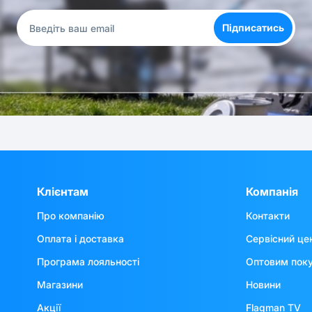
Підписатись
Клієнтам
Компанія
Про компанію
Контакти
Оплата і доставка
Сервісний це
Програма лояльності
Оптовим пок
Магазини
Новини
Акції
Flagman TV