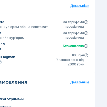
а
Детальніше
шта
За тарифами
перевізника
ня, кур’єром або на поштомат
а
За тарифами
перевізника
ня або кур’єром
з з
Безкоштовно
в
100 грн
 Flagman
(безкоштовно від
)
2000 грн)
замовлення
Детальніше
 при отриманні
арткою