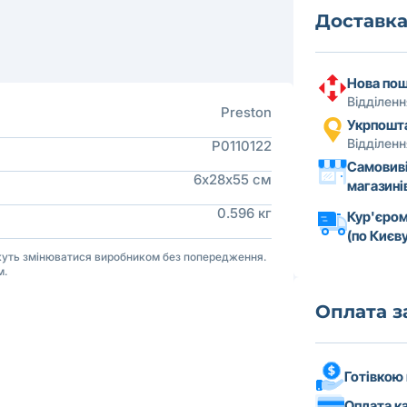
Доставк
Нова по
Відділен
Preston
Укрпошт
Відділен
P0110122
Самовиві
6х28х55 см
магазині
0.596 кг
Кур'єром
(по Києву
ожуть змінюватися виробником без попередження.
м.
Оплата 
Готівкою
Оплата к