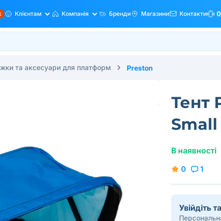
ж
Клієнтам
Компанія
Бренди
Магазини
Контакти
0
іжки та аксесуари для платформ
Preston
Тент 
Small
В наявності
0
1
Увійдіть 
Персональна