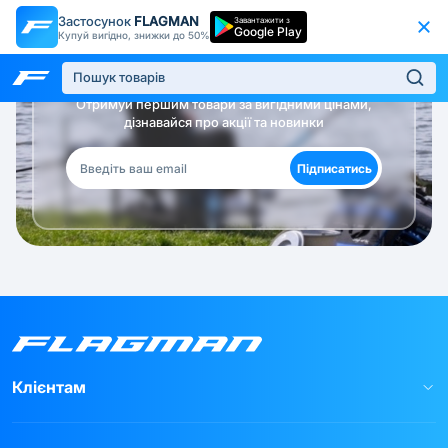
Застосунок
FLAGMAN
Завантажити з
Google Play
Купуй вигідно, знижки до 50%
Будь в курсі!
Отримуй першим товари за вигідними цінами,
дізнавайся про акції та новинки
Підписатись
Клієнтам