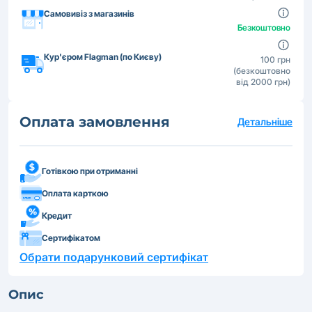
Самовивіз з магазинів
Безкоштовно
Кур'єром Flagman (по Києву)
100 грн
(безкоштовно
від 2000 грн)
Оплата замовлення
Детальніше
Готівкою при отриманні
Оплата карткою
Кредит
Сертифікатом
Обрати подарунковий сертифікат
Опис