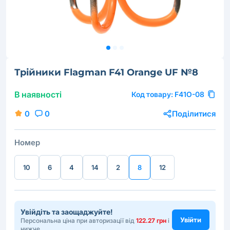
Трійники Flagman F41 Orange UF №8
В наявності
Код товару:
F41O-08
0
0
Поділитися
Номер
10
6
4
14
2
8
12
Увійдіть та заощаджуйте!
Увійти
Персональна ціна при авторизації від
122.27 грн
і
нижче