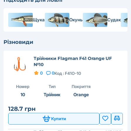
Щука
Окунь
Судак
Різновиди
Трійники Flagman F41 Orange UF
№10
0
0
Код :
F41O-10
Номер
Тип
Покриття
10
Трійник
Orange
128.7 грн
Купити