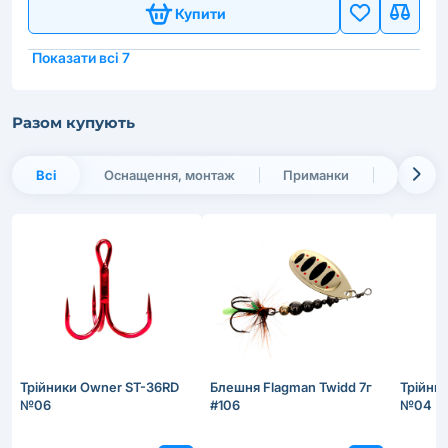
Купити
Показати всі 7
Разом купують
Всі
Оснащення, монтаж
Приманки
Зимове
Трійники Owner ST-36RD
Блешня Flagman Twidd 7г
Трійни
№06
#106
№04