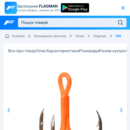
Застосунок
FLAGMAN
Завантажити з
Google Play
Купуй вигідно, знижки до 50%
F41
Головна
Оснащення, монтаж
Гачки
Flagman
Все про товар
Опис
Характеристики
Різновиди
Разом купують