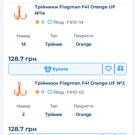
Трійники Flagman F41 Orange UF
№14
0
0
Код :
F41O-14
Номер
Тип
Покриття
14
Трійник
Orange
128.7 грн
Купити
Трійники Flagman F41 Orange UF №2
0
0
Код :
F41O-02
Номер
Тип
Покриття
2
Трійник
Orange
128.7 грн