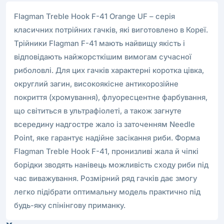
Flagman Treble Hook F-41 Orange UF – серія
класичних потрійних гачків, які виготовлено в Кореї.
Трійники Flagman F-41 мають найвищу якість і
відповідають найжорсткішим вимогам сучасної
риболовлі. Для цих гачків характерні коротка цівка,
округлий загин, високоякісне антикорозійне
покриття (хромування), флуоресцентне фарбування,
що світиться в ультрафіолеті, а також загнуте
всередину надгостре жало із заточенням Needle
Point, яке гарантує надійне засікання риби. Форма
Flagman Treble Hook F-41, пронизливі жала й чіпкі
борідки зводять нанівець можливість сходу риби під
час виважування. Розмірний ряд гачків дає змогу
легко підібрати оптимальну модель практично під
будь-яку спінінгову приманку.