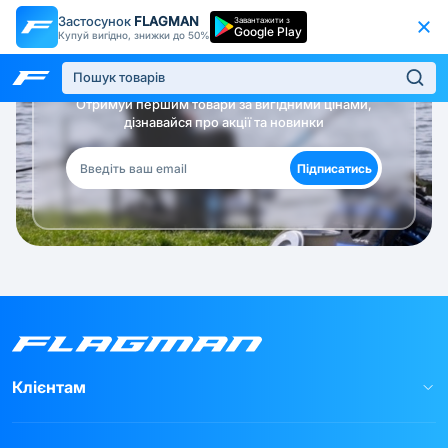
Застосунок
FLAGMAN
Завантажити з
Google Play
Купуй вигідно, знижки до 50%
Будь в курсі!
Отримуй першим товари за вигідними цінами,
дізнавайся про акції та новинки
Підписатись
Клієнтам