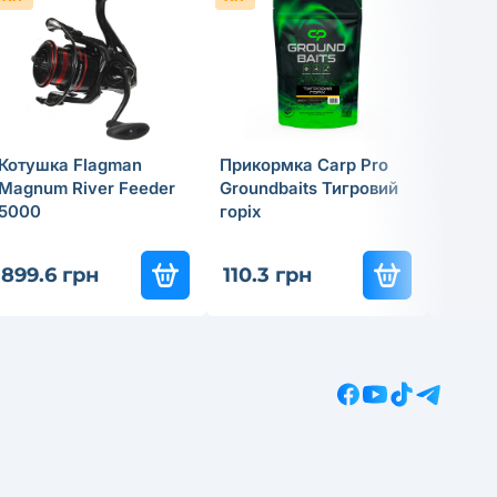
Котушка Flagman
Прикормка Carp Pro
Cпінін
Magnum River Feeder
Groundbaits Тигровий
Flagma
5000
горiх
18г
837
-3
899.6 грн
110.3 грн
585.