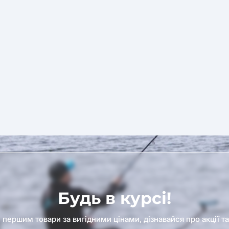
Будь в курсі!
першим товари за вигідними цінами, дізнавайся про акції т