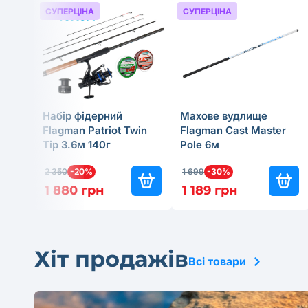
СУПЕРЦІНА
СУПЕРЦІНА
Набір фідерний
Махове вудлище
Flagman Patriot Twin
Flagman Cast Master
Tip 3.6м 140г
Pole 6м
2 350
-20%
1 699
-30%
1 880 грн
1 189 грн
Хіт продажів
Всі товари