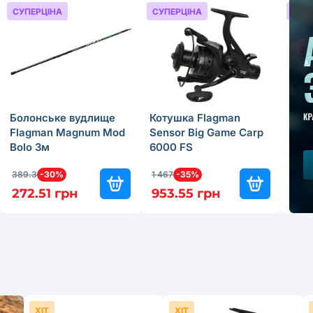
СУПЕРЦІНА
СУПЕРЦІНА
СУП
Болонське вудлище
Котушка Flagman
Фід
Flagman Magnum Mod
Sensor Big Game Carp
Fla
Bolo 3м
6000 FS
Feed
389.3
-30%
1 467
-35%
949.
272.51 грн
953.55 грн
664
ХІТ
ХІТ