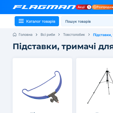
Акції
5
Розпрода
Каталог товарів
Головна
Всі риби
Товстолобик
Підставки,
Підставки, тримачі дл