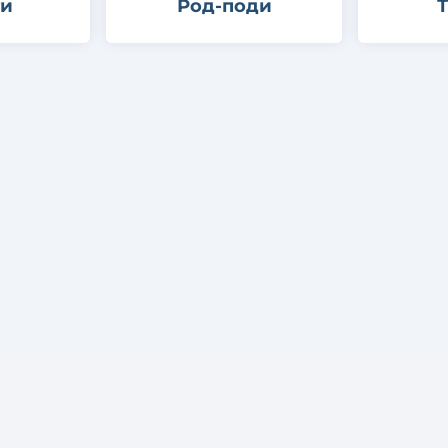
ги
Род-поди