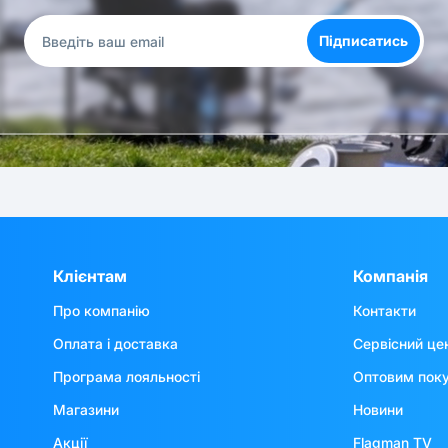
Підписатись
Клієнтам
Компанія
Про компанію
Контакти
Оплата і доставка
Сервісний це
Програма лояльності
Оптовим пок
Магазини
Новини
Акції
Flagman TV