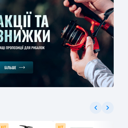
ЕРЦІНА
ерне вудлище
gman Magnum Carp
er 3.6м 130г
1
-30%
.37 грн
ХІТ
ХІТ
ХІТ