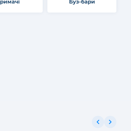
Тримачі
Буз-бари