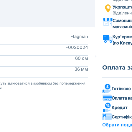
Укрпошт
Відділен
Самовиві
магазині
Flagman
Кур'єром
(по Києву
F0020024
60 см
Оплата 
36 мм
ожуть змінюватися виробником без попередження.
Готівкою
м.
Оплата к
Кредит
Сертифі
Обрати пода