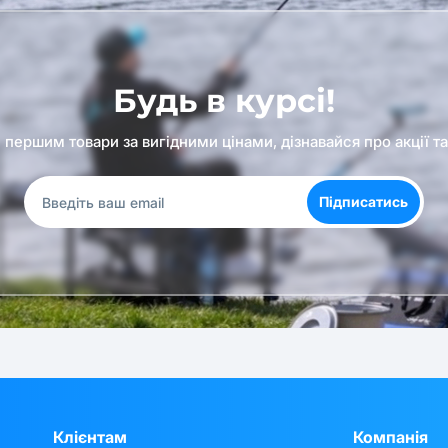
Будь в курсі!
першим товари за вигідними цінами, дізнавайся про акції т
Підписатись
Клієнтам
Компанія