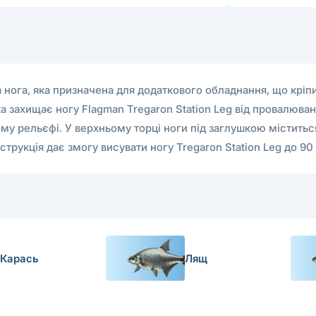
а нога, яка призначена для додаткового обладнання, що крі
захищає ногу Flagman Tregaron Station Leg від провалюванн
ому рельєфі. У верхньому торці ноги під заглушкою міститьс
трукція дає змогу висувати ногу Tregaron Station Leg до 90
Карась
Лящ