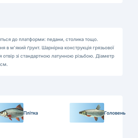
питься до платформи: педани, столика тощо.
я в м'який ґрунт. Шарнірна конструкція грязьової
я отвір зі стандартною латунною різьбою. Діаметр
 см.
Плітка
Головень