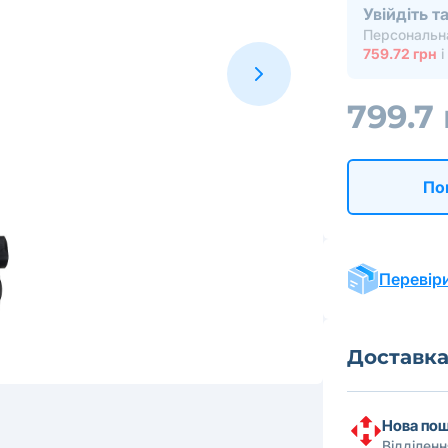
Увійдіть 
Персональна
759.72 грн
і
799.7
По
Перевіри
Доставк
Нова по
Відділен