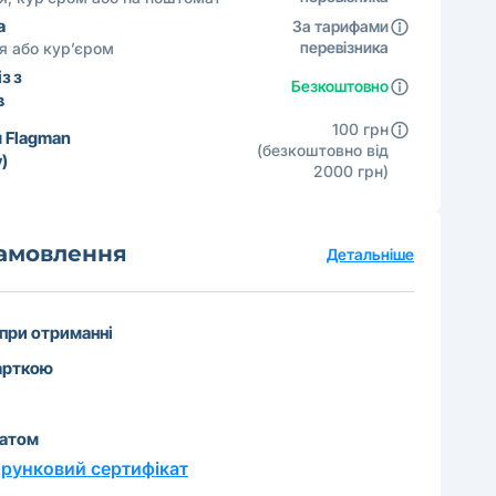
а
За тарифами
перевізника
ня або кур’єром
з з
Безкоштовно
в
100 грн
 Flagman
(безкоштовно від
)
2000 грн)
замовлення
Детальніше
 при отриманні
арткою
катом
рунковий сертифікат