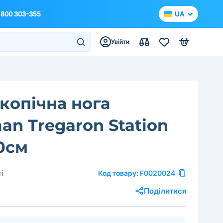
 800 303-355
UA
Увійти
копічна нога
an Tregaron Station
0см
і
Код товару:
F0020024
Поділитися