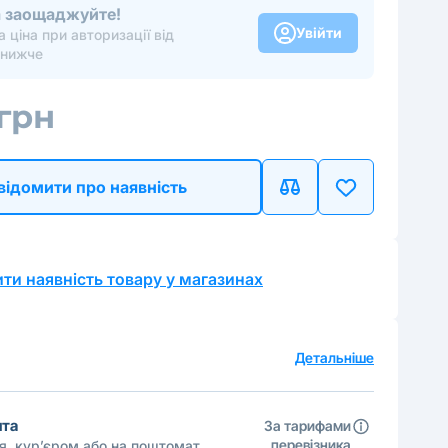
та заощаджуйте!
Увійти
 ціна при авторизації від
 нижче
 грн
відомити про наявність
ти наявність товару у магазинах
а
Детальніше
шта
За тарифами
перевізника
ня, кур’єром або на поштомат