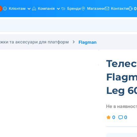
ж
Клієнтам
Компанія
Бренди
Магазини
Контакти
0
іжки та аксесуари для платформ
Flagman
Телес
Flagm
Leg 6
Не в наявност
0
0