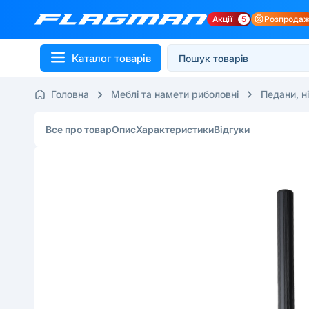
Акції
5
Розпрода
Каталог товарів
Головна
Меблі та намети риболовні
Педани, н
Все про товар
Опис
Характеристики
Відгуки