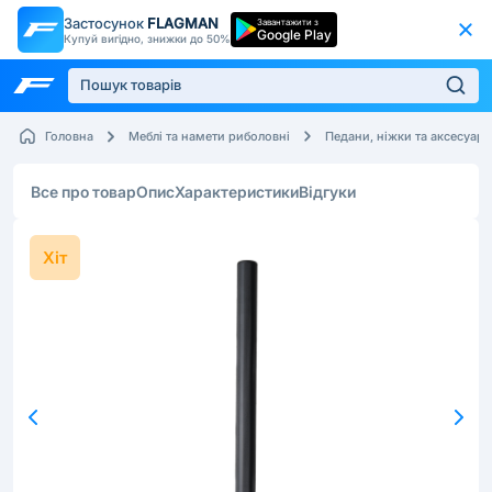
Застосунок
FLAGMAN
Завантажити з
Google Play
Купуй вигідно, знижки до 50%
Головна
Меблі та намети риболовні
Педани, ніжки та аксесуар
Все про товар
Опис
Характеристики
Відгуки
Хіт