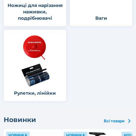
Ножиці для нарізання
наживки,
подрібнювачі
Ваги
Рулетки, лінійки
Новинки
Всі товари
НОВИНКА
НОВИНКА
НОВИ