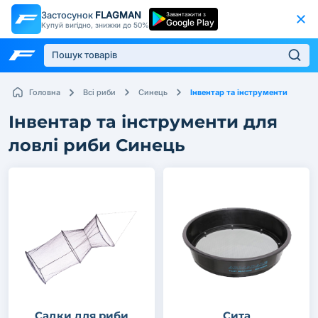
Застосунок
FLAGMAN
Завантажити з
Google Play
Купуй вигідно, знижки до 50%
Інвентар та інструменти
Головна
Всі риби
Синець
Інвентар та інструменти для
ловлі риби Синець
Садки для риби
Сита