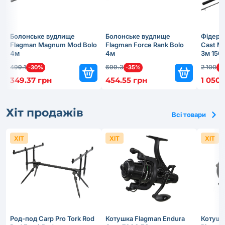
Болонське вудлище
Болонське вудлище
Фідерн
Flagman Magnum Mod Bolo
Flagman Force Rank Bolo
Cast Ma
4м
4м
3м 150
499.1
699.3
2 100
-30%
-35%
-
349.37 грн
454.55 грн
1 050 
Хіт продажів
Всі товари
ХІТ
ХІТ
ХІТ
Род-под Carp Pro Tork Rod
Котушка Flagman Endura
Котушк