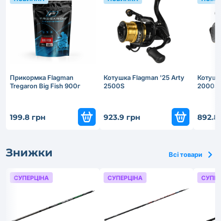
Прикормка Flagman
Котушка Flagman '25 Arty
Котушка
Tregaron Big Fish 900г
2500S
2000S
199.8 грн
923.9 грн
892.8
Знижки
Всі товари
СУПЕРЦІНА
СУПЕРЦІНА
СУПЕР