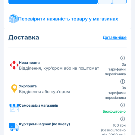
Перевірити наявність товару у магазинах
Доставка
Детальніше
Нова пошта
За
Відділення, кур’єром або на поштомат
тарифами
перевізника
Укрпошта
За
Відділення або кур’єром
тарифами
перевізника
Самовивіз з магазинів
Безкоштовно
Кур'єром Flagman (по Києву)
100 грн
(безкоштовно
від 2000 грн)