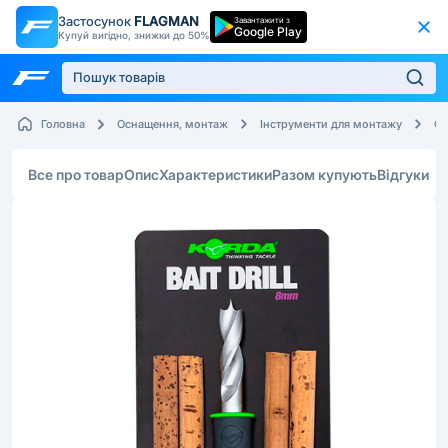
Застосунок
FLAGMAN
Завантажити з
Google Play
Купуй вигідно, знижки до 50%
Головна
Оснащення, монтаж
Інструменти для монтажу
Св
Все про товар
Опис
Характеристики
Разом купують
Відгуки