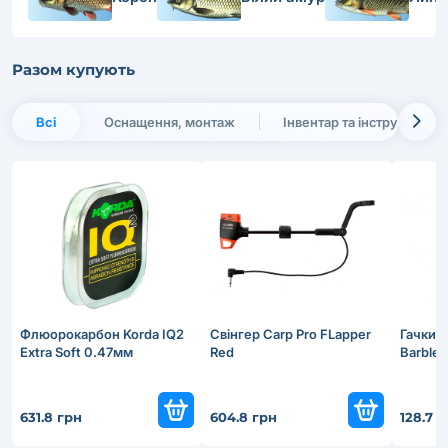
Разом купують
Всі
Оснащення, монтаж
Інвентар та інструменти
Флюорокарбон Korda IQ2
Свінгер Carp Pro FLapper
Гачки G
Extra Soft 0.47мм
Red
Barble
631.8 грн
604.8 грн
128.7 