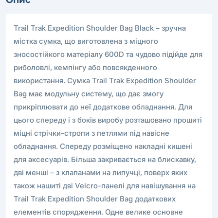
Trail Trak Expedition Shoulder Bag Black – зручна
містка сумка, що виготовлена з міцного
зносостійкого матеріалу 600D та чудово підійде для
риболовлі, кемпінгу або повсякденного
використання. Сумка Trail Trak Expedition Shoulder
Bag має модульну систему, що дає змогу
прикріплювати до неї додаткове обладнання. Для
цього спереду і з боків виробу розташовано прошиті
міцні стрічки-стропи з петлями під навісне
обладнання. Спереду розміщено накладні кишені
для аксесуарів. Більша закривається на блискавку,
дві менші – з клапанами на липучці, поверх яких
також нашиті дві Velcro-панелі для навішування на
Trail Trak Expedition Shoulder Bag додаткових
елементів спорядження. Одне велике основне