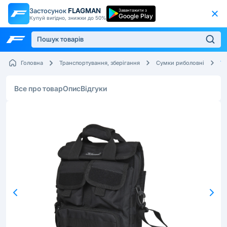
Застосунок
FLAGMAN
Завантажити з
Google Play
Купуй вигідно, знижки до 50%
Tr
Головна
Транспортування, зберігання
Сумки риболовні
Все про товар
Опис
Відгуки