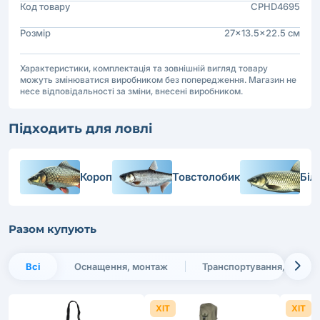
Код товару
CPHD4695
Розмір
27x13.5x22.5 см
Характеристики, комплектація та зовнішній вигляд товару
можуть змінюватися виробником без попередження. Магазин не
несе відповідальності за зміни, внесені виробником.
Підходить для ловлі
Короп
Товстолобик
Біл
Разом купують
Всі
Оснащення, монтаж
Транспортування, зберіг
ХІТ
ХІТ