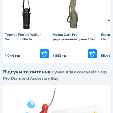
Термос Forrest Walker
Чохол Carp Pro
Екстрак
Vacuum Bottle 1л
двухсекційний green 1.5м
Flagman
1 044 грн
1 593 грн
55.4 г
Відгуки та питання
Сумка для аксесуарів Carp
Pro Diamond Accessory Bag