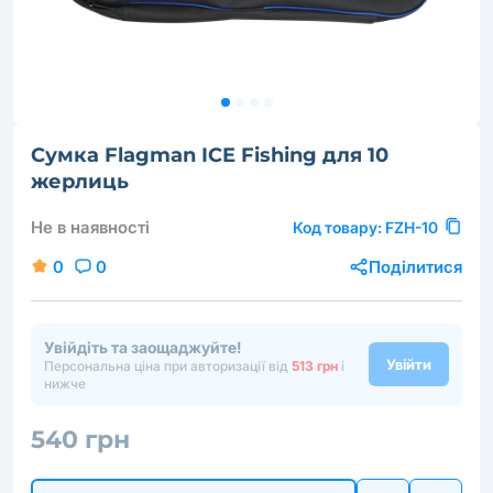
Сумка Flagman ICE Fishing для 10
жерлиць
Не в наявності
Код товару:
FZH-10
0
0
Поділитися
Увійдіть та заощаджуйте!
Увійти
Персональна ціна при авторизації від
513 грн
і
нижче
540 грн