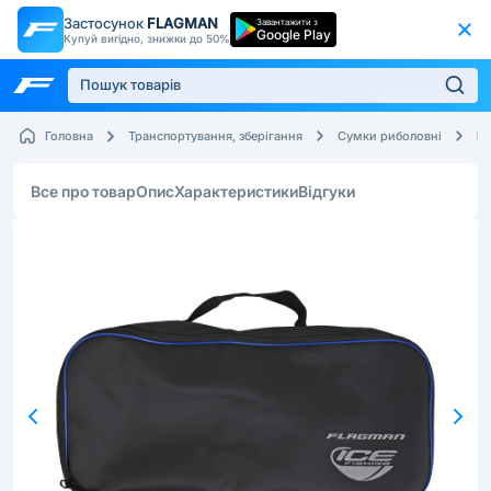
Застосунок
FLAGMAN
Завантажити з
Google Play
Купуй вигідно, знижки до 50%
Fl
Головна
Транспортування, зберігання
Сумки риболовні
Все про товар
Опис
Характеристики
Відгуки