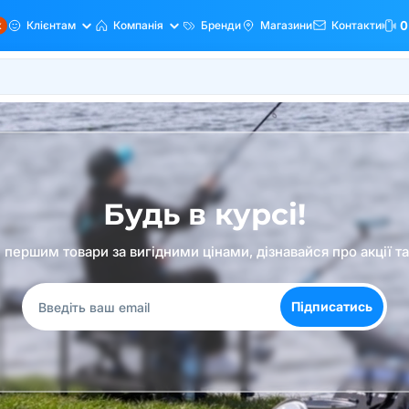
ж
Клієнтам
Компанія
Бренди
Магазини
Контакти
0
Будь в курсі!
першим товари за вигідними цінами, дізнавайся про акції т
Підписатись