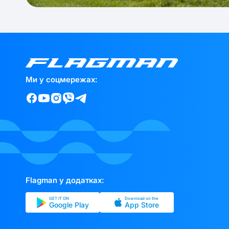
Ми у соцмережах:
Flagman у додатках:
GET IT ON
Download on the
Google Play
App Store