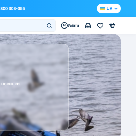
 800 303-355
UA
Увійти
а новинки