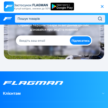
Застосунок
FLAGMAN
Завантажити з
Google Play
Купуй вигідно, знижки до 50%
Будь в курсі!
Отримуй першим товари за вигідними цінами,
дізнавайся про акції та новинки
Підписатись
Клієнтам