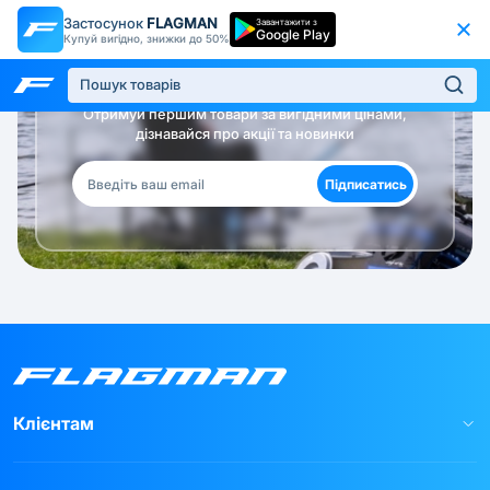
Застосунок
FLAGMAN
Завантажити з
Google Play
Купуй вигідно, знижки до 50%
Будь в курсі!
Отримуй першим товари за вигідними цінами,
дізнавайся про акції та новинки
Підписатись
Клієнтам