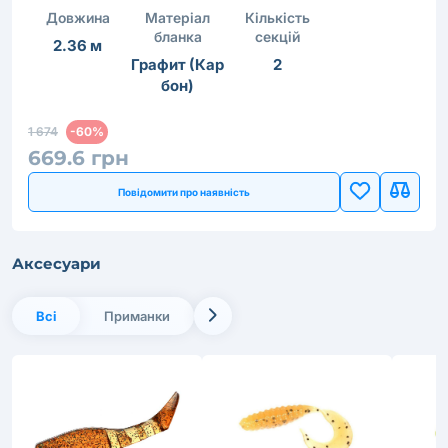
Довжина
Матеріал
Кількість
бланка
секцій
2.36 м
Графит (Кар
2
бон)
1 674
-60%
669.6 грн
Повідомити про наявність
Аксесуари
Всі
Приманки