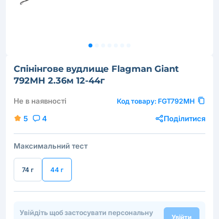
Cпінінговe вудлище Flagman Giant
792MH 2.36м 12-44г
Не в наявності
Код товару:
FGT792MH
5
4
Поділитися
Максимальний тест
74 г
44 г
Увійдіть щоб застосувати персональну
Увійти