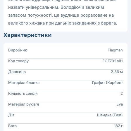
назвати універсальним. Володіючи великим
запасом потужності, це вудлище розраховане на
великого хижака при дальніх закиданнях з берега.
Характеристики
Виробник
Flagman
Код товару
FGT792MH
Довжина
2.36 м
Матеріал бланка
Графит (Карбон)
Кількість секцій
2
Матеріал руків'я
Eva
Дія
Швидка (Fast)
Вага
182 г