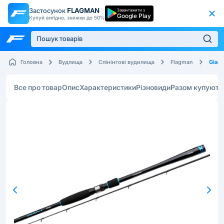
Застосунок
FLAGMAN
Завантажити з
Google Play
Купуй вигідно, знижки до 50%
Giant
Головна
Вудлища
Спінінгові вудилища
Flagman
Все про товар
Опис
Характеристики
Різновиди
Разом купують