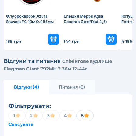
Флуорокарбон Azura
Блешня Mepps Aglia
Котушка
Sawada FC 10м 0.455мм
Decoree Gold/Red 4,5г
Fortra
135 грн
144 грн
4 185 
Відгуки та питання
Cпінінговe вудлище
Flagman Giant 792MH 2.36м 12-44г
Відгуки (4)
Питання (0)
Фільтрувати:
1
2
3
4
5
Скасувати