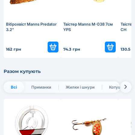
Віброхвіст Manns Predator
Твістер Manns M-038 7см
Твісте
3.2"
YPS
CH
162 грн
74.3 грн
130.5 
Разом купують
Всі
Приманки
Жилки і шнури
Котушки