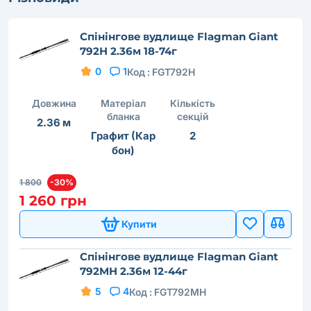
Cпінінговe вудлище Flagman Giant
792H 2.36м 18-74г
0
1
Код :
FGT792H
Довжина
Матеріал
Кількість
бланка
секцій
2.36 м
Графит (Кар
2
бон)
1 800
-30%
1 260 грн
Купити
Cпінінговe вудлище Flagman Giant
792MH 2.36м 12-44г
5
4
Код :
FGT792MH