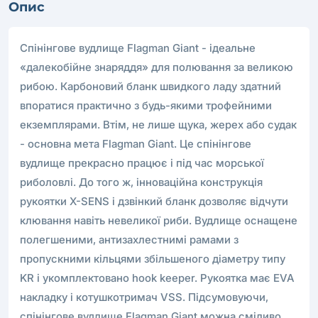
Опис
Спінінгове вудлище Flagman Giant - ідеальне
«далекобійне знаряддя» для полювання за великою
рибою. Карбоновий бланк швидкого ладу здатний
впоратися практично з будь-якими трофейними
екземплярами. Втім, не лише щука, жерех або судак
- основна мета Flagman Giant. Це спінінгове
вудлище прекрасно працює і під час морської
риболовлі. До того ж, інноваційна конструкція
рукоятки X-SENS і дзвінкий бланк дозволяє відчути
клювання навіть невеликої риби. Вудлище оснащене
полегшеними, антизахлестнимі рамами з
пропускними кільцями збільшеного діаметру типу
KR і укомплектовано hook keeper. Рукоятка має EVA
накладку і котушкотримач VSS. Підсумовуючи,
спінінгове вудлище Flagman Giant можна сміливо