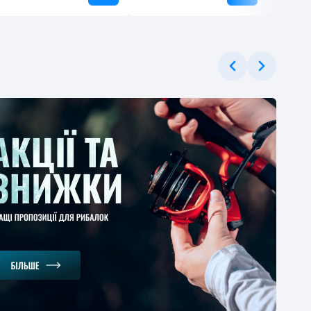
ЕРЦІНА
ерне вудлище
gman Magnum Carp
er 3.6м 130г
1
-30%
.37 грн