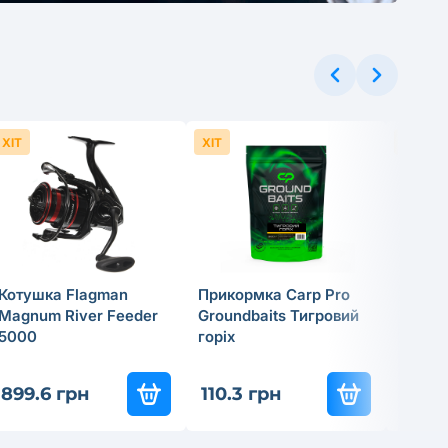
ХІТ
ХІТ
ХІТ
Котушка Flagman
Прикормка Carp Pro
Cпінін
Magnum River Feeder
Groundbaits Тигровий
Flagma
5000
горiх
18г
837
-3
899.6 грн
110.3 грн
585.