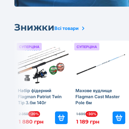
Знижки
Всі товари
СУПЕРЦІНА
СУПЕРЦІНА
Набір фідерний
Махове вудлище
Flagman Patriot Twin
Flagman Cast Master
Tip 3.6м 140г
Pole 6м
2 350
-20%
1 699
-30%
1 880 грн
1 189 грн