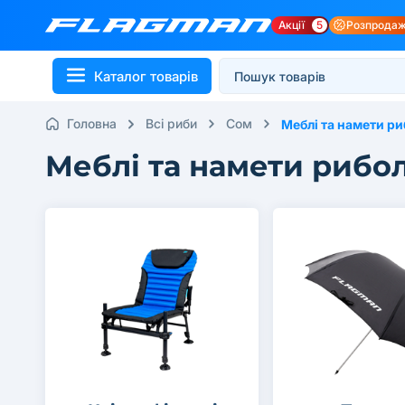
Акції
5
Розпрода
Каталог товарів
Головна
Всі риби
Сом
Меблі та намети ри
Меблі та намети рибол