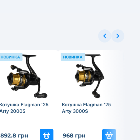
НОВИНКА
НОВИНКА
НОВИН
Котушка Flagman '25
Котушка Flagman '25
Прико
Arty 2000S
Arty 3000S
Tregar
Skimm
892.8 грн
968 грн
199.8