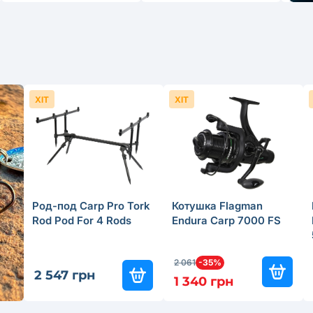
ХІТ
ХІТ
Род-под Carp Pro Tork
Котушка Flagman
Rod Pod For 4 Rods
Endura Carp 7000 FS
2 061
-35%
2 547 грн
1 340 грн