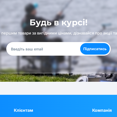
Будь в курсі!
першим товари за вигідними цінами, дізнавайся про акції т
Підписатись
Клієнтам
Компанія