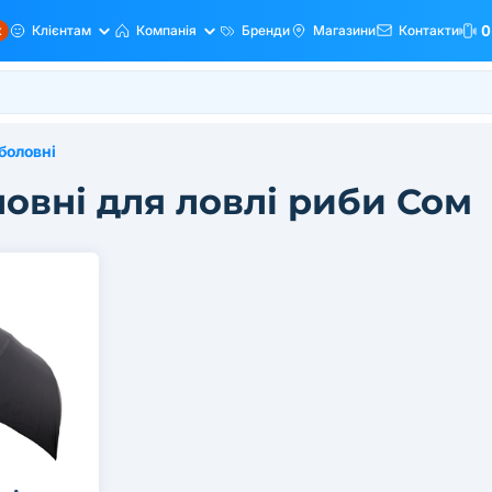
ж
Клієнтам
Компанія
Бренди
Магазини
Контакти
0
боловні
овні для ловлі риби Сом