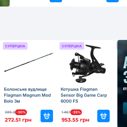
СУПЕРЦІНА
СУПЕРЦІНА
СУП
Болонське вудлище
Котушка Flagman
Фід
Flagman Magnum Mod
Sensor Big Game Carp
Fla
Bolo 3м
6000 FS
Feed
389.3
-30%
1 467
-35%
949.
272.51 грн
953.55 грн
664