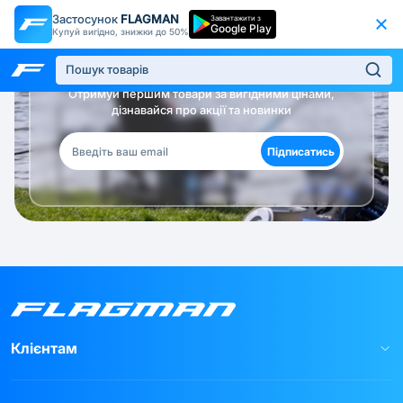
Застосунок
FLAGMAN
Завантажити з
Google Play
Купуй вигідно, знижки до 50%
Будь в курсі!
Отримуй першим товари за вигідними цінами,
дізнавайся про акції та новинки
Підписатись
Клієнтам