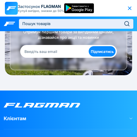
Застосунок
FLAGMAN
Завантажити з
Google Play
Купуй вигідно, знижки до 50%
Будь в курсі!
Отримуй першим товари за вигідними цінами,
дізнавайся про акції та новинки
Підписатись
Клієнтам