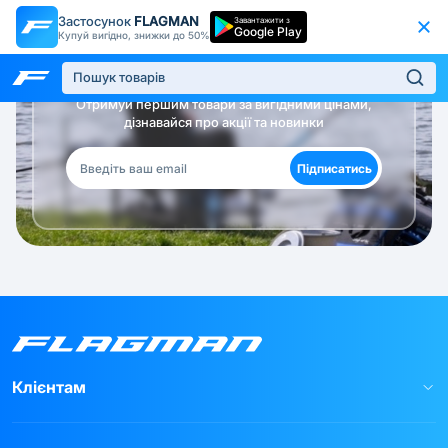
Застосунок
FLAGMAN
Завантажити з
Google Play
Купуй вигідно, знижки до 50%
Будь в курсі!
Отримуй першим товари за вигідними цінами,
дізнавайся про акції та новинки
Підписатись
Клієнтам