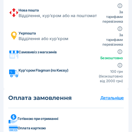
Нова пошта
За
Відділення, кур’єром або на поштомат
тарифами
перевізника
Укрпошта
За
Відділення або кур’єром
тарифами
перевізника
Самовивіз з магазинів
Безкоштовно
Кур'єром Flagman (по Києву)
100 грн
(безкоштовно
від 2000 грн)
Оплата замовлення
Детальніше
Готівкою при отриманні
Оплата карткою