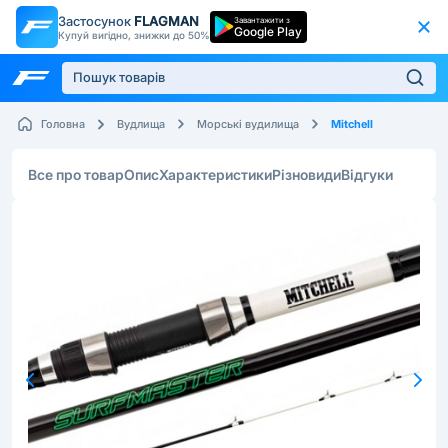
Застосунок
FLAGMAN
Завантажити з
Google Play
Купуй вигідно, знижки до 50%
Mitchell
Головна
Вудлища
Морські вудилища
Все про товар
Опис
Характеристики
Різновиди
Відгуки