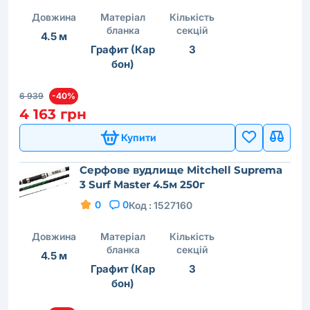
Довжина
Матеріал
Кількість
бланка
секцій
4.5 м
Графит (Кар
3
бон)
6 939
-40%
4 163 грн
Купити
Серфове вудлище Mitchell Suprema
3 Surf Master 4.5м 250г
0
0
Код :
1527160
Довжина
Матеріал
Кількість
бланка
секцій
4.5 м
Графит (Кар
3
бон)