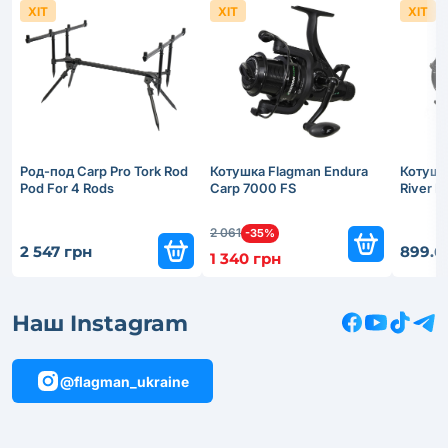
ХІТ
ХІТ
ХІТ
Род-под Carp Pro Tork Rod
Котушка Flagman Endura
Котушк
Pod For 4 Rods
Carp 7000 FS
River 
2 061
-35%
2 547 грн
899.6
1 340 грн
Наш Instagram
@flagman_ukraine