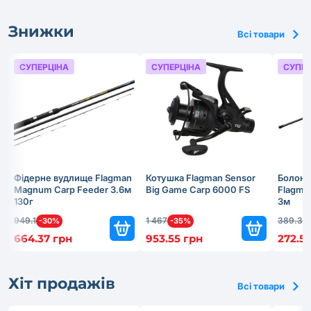
Знижки
Всі товари
СУПЕРЦІНА
СУПЕРЦІНА
СУПЕР
Фідерне вудлище Flagman
Котушка Flagman Sensor
Болонс
Magnum Carp Feeder 3.6м
Big Game Carp 6000 FS
Flagma
130г
3м
949.1
1 467
389.3
-30%
-35%
-
664.37 грн
953.55 грн
272.51
Хіт продажів
Всі товари