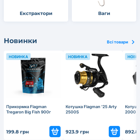
Екстрактори
Ваги
Новинки
Всі товари
НОВИНКА
НОВИНКА
НОВИ
Прикормка Flagman
Котушка Flagman '25 Arty
Котушка
Tregaron Big Fish 900г
2500S
2000S
199.8 грн
923.9 грн
892.8