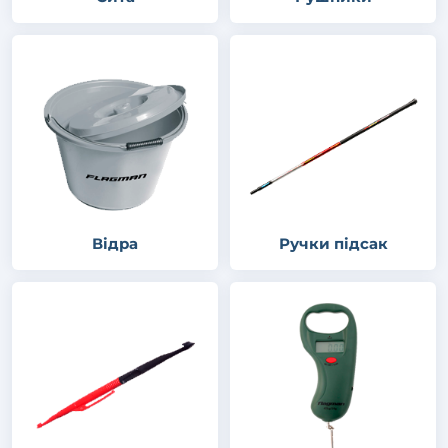
Відра
Ручки підсак