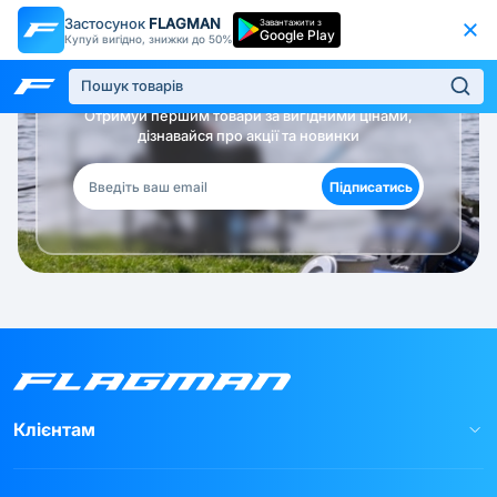
Застосунок
FLAGMAN
Завантажити з
Google Play
Купуй вигідно, знижки до 50%
Будь в курсі!
Отримуй першим товари за вигідними цінами,
дізнавайся про акції та новинки
Підписатись
Клієнтам