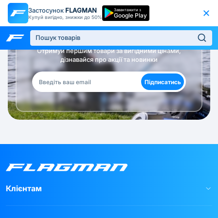
Застосунок
FLAGMAN
Завантажити з
Google Play
Купуй вигідно, знижки до 50%
Будь в курсі!
Отримуй першим товари за вигідними цінами,
дізнавайся про акції та новинки
Підписатись
Клієнтам