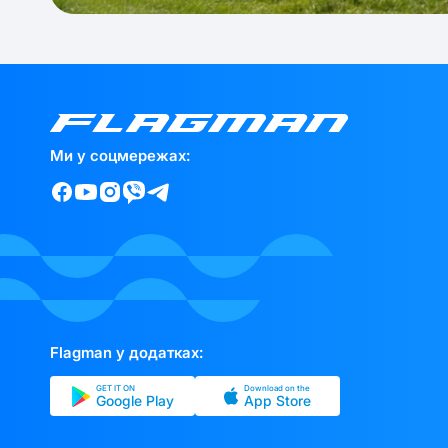
Ми у соцмережах:
Flagman у додатках:
GET IT ON
Download on the
Google Play
App Store