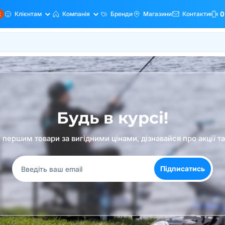
ж
Клієнтам
Компанія
Бренди
Магазини
Контакти
0
Будь в курсі!
першим товари за вигідними цінами, дізнавайся про акції т
Підписатись