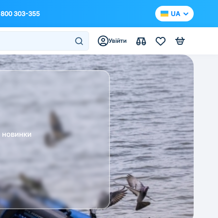
 800 303-355
UA
Увійти
а новинки