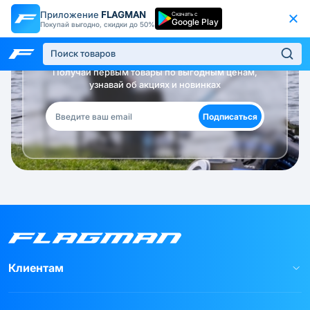
Приложение
FLAGMAN
Скачать с
Google Play
Покупай выгодно, скидки до 50%
Будь в курсе!
Получай первым товары по выгодным ценам,
узнавай об акциях и новинках
Подписаться
Клиентам