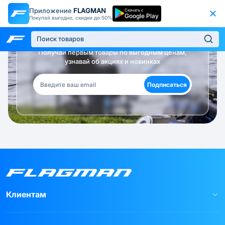
Приложение
FLAGMAN
Скачать с
Google Play
Покупай выгодно, скидки до 50%
Будь в курсе!
Получай первым товары по выгодным ценам,
узнавай об акциях и новинках
Подписаться
Клиентам