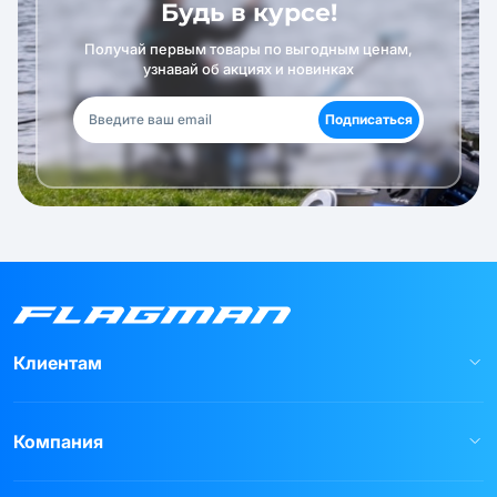
Будь в курсе!
Получай первым товары по выгодным ценам,
узнавай об акциях и новинках
Подписаться
Клиентам
Компания