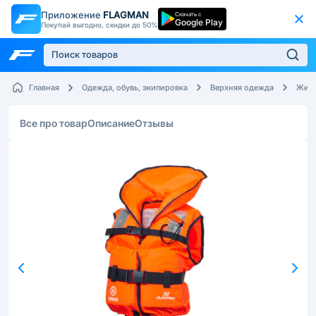
Приложение
FLAGMAN
Скачать с
Google Play
Покупай выгодно, скидки до 50%
Главная
Одежда, обувь, экипировка
Верхняя одежда
Жиле
Все про товар
Описание
Отзывы