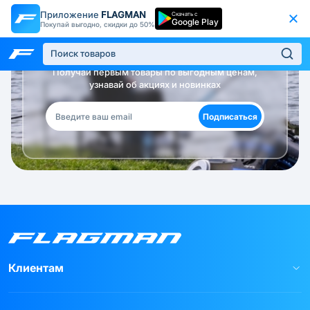
Приложение
FLAGMAN
Скачать с
Google Play
Покупай выгодно, скидки до 50%
Будь в курсе!
Получай первым товары по выгодным ценам,
узнавай об акциях и новинках
Подписаться
Клиентам