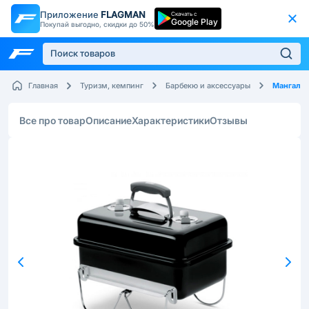
Приложение
FLAGMAN
Скачать с
Google Play
Покупай выгодно, скидки до 50%
Мангалы
Главная
Туризм, кемпинг
Барбекю и аксессуары
Все про товар
Описание
Характеристики
Отзывы