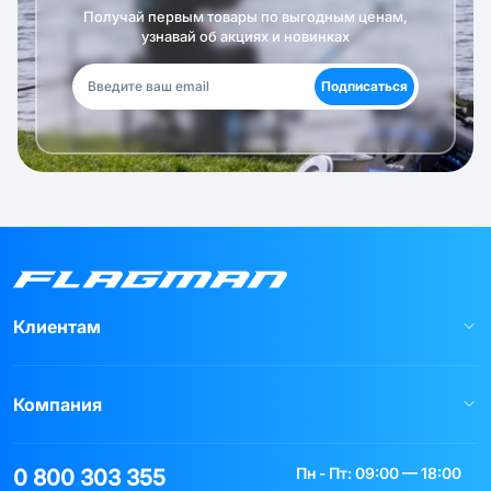
Получай первым товары по выгодным ценам,
узнавай об акциях и новинках
Подписаться
Клиентам
Компания
Пн - Пт: 09:00 — 18:00
0 800 303 355