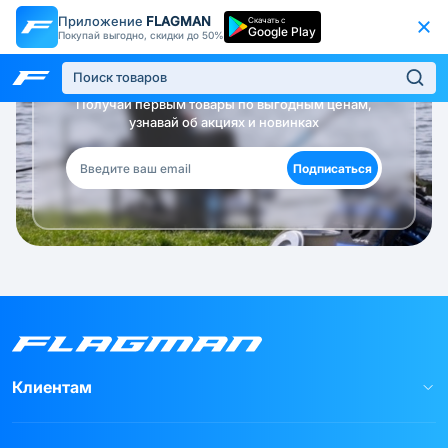
Приложение
FLAGMAN
Скачать с
Google Play
Покупай выгодно, скидки до 50%
Будь в курсе!
Получай первым товары по выгодным ценам,
узнавай об акциях и новинках
Подписаться
Клиентам