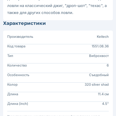
ловли на классический джиг, "дроп-шот", "техас", а
также для других способов ловли.
Характеристики
Производитель
Keitech
Код товара
1551.08.36
Тип
Виброхвост
Количество
6
Особенность
Съедобный
Колор
320 silver shad
Длина
11.4 см
Длина (inch)
4.5"