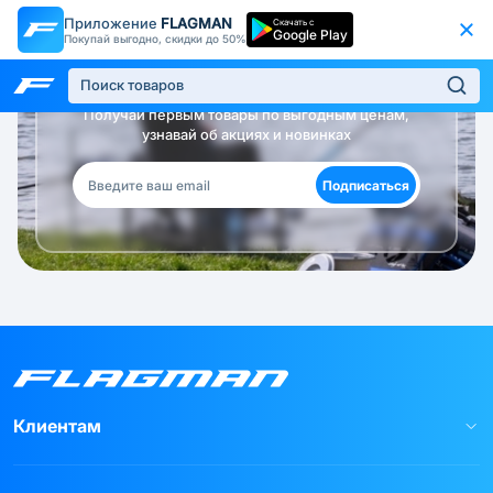
Приложение
FLAGMAN
Скачать с
Google Play
Покупай выгодно, скидки до 50%
Будь в курсе!
Получай первым товары по выгодным ценам,
узнавай об акциях и новинках
Подписаться
Клиентам